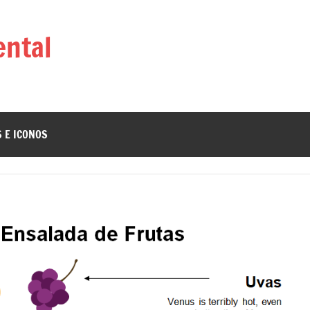
ntal
 E ICONOS