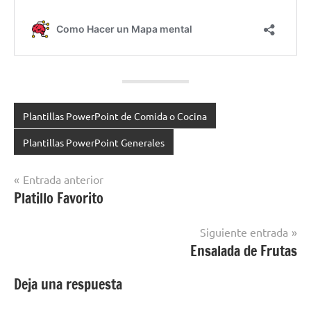
Plantillas PowerPoint de Comida o Cocina
Plantillas PowerPoint Generales
Navegación
Entrada anterior
Platillo Favorito
de
entradas
Siguiente entrada
Ensalada de Frutas
Deja una respuesta